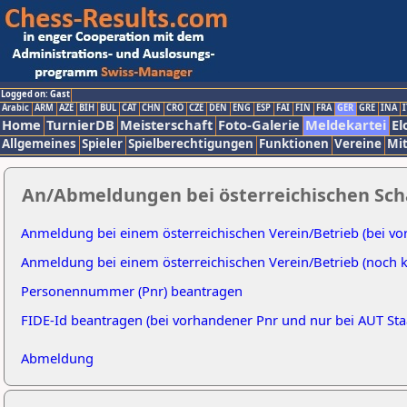
Logged on: Gast
Arabic
ARM
AZE
BIH
BUL
CAT
CHN
CRO
CZE
DEN
ENG
ESP
FAI
FIN
FRA
GER
GRE
INA
I
Home
TurnierDB
Meisterschaft
Foto-Galerie
Meldekartei
El
Allgemeines
Spieler
Spielberechtigungen
Funktionen
Vereine
Mit
An/Abmeldungen bei österreichischen Sc
Anmeldung bei einem österreichischen Verein/Betrieb (bei 
Anmeldung bei einem österreichischen Verein/Betrieb (noch
Personennummer (Pnr) beantragen
FIDE-Id beantragen (bei vorhandener Pnr und nur bei AUT Sta
Abmeldung