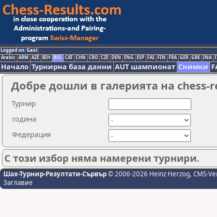
Logged on: Gast
Arabic
ARM
AZE
BIH
BUL
CAT
CHN
CRO
CZE
DEN
ENG
ESP
FAI
FIN
FRA
GER
GRE
INA
I
Начало
Турнирна база данни
AUT шампионат
Снимки
F
Добре дошли в галерията на chess-r
Турнир
година
Федерация
С този избор няма намерени турнири.
Шах-Турнир-Резултати-Сървър
© 2006-2026 Heinz Herzog
, CMS-Ve
Заглавие