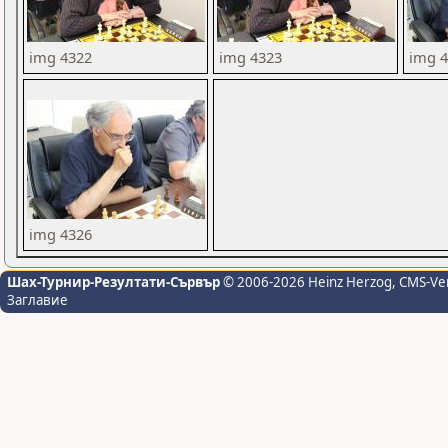
img 4322
img 4323
img 
img 4326
Шах-Турнир-Резултати-Сървър
© 2006-2026 Heinz Herzog
, CMS-Ve
Заглавие