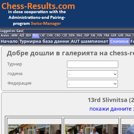
Logged on: Gast
Arabic
ARM
AZE
BIH
BUL
CAT
CHN
CRO
CZE
DEN
ENG
ESP
FAI
FIN
FRA
GER
GRE
INA
I
Начало
Турнирна база данни
AUT шампионат
Снимки
F
Добре дошли в галерията на chess-r
Турнир
година
Федерация
13rd Slivnitsa (
покажи данните 